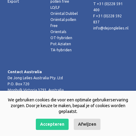
Export
pollen free
T +31 (0)228 591
LO/LF
400
Oriëntal Dubbel
F +31 (0)228 592
Oriëntal pollen
837
free
info@dejonglelies.nl
Orientals
OT-hybriden
Pot Aziaten
TA-hybriden
Contact Australia
De Jong Lelies Australia Pty. Ltd
P.O. Box 720
Monbulk Victoria 3793, Australia
T +61 (0)359 619 188
We gebruiken cookies die voor een optimale gebruikerservaring
F +61 (0)359 619 199 joost@dejongleliesaustralia.com.au
zorgen. Door je keuze te maken, bepaal je of cookies worden
geplaatst.
Accepteren
Afwijzen
Copyright © 2026 De Jong Lelies Holland bv |
Website door Creative
Skills