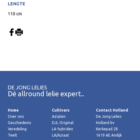
LENGTE
110 cm
DE JONG LELIES
Dé allround lelie expert..
Home
Cultivars
Contact Holland
Over ons
Aziaten
De Jong Lelies
Geschiedenis
DJL Original
Holland bv
Veredeling
LA-hybriden
Kerkepad 28
Teelt
LA/Aziaat
1619 AE Andijk