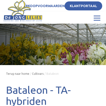
NL
VERKOOPVOORWAARDEN
KLANTPORTAAL
Terug naar home
/
Cultivars
/
Bataleon
Bataleon -
TA-
hybriden