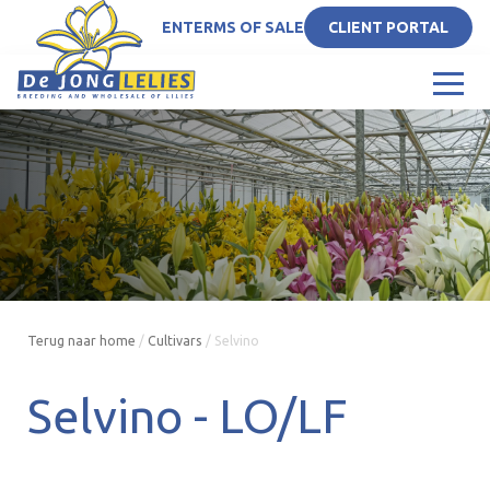
EN
TERMS OF SALE
CLIENT PORTAL
Terug naar home
/
Cultivars
/
Selvino
Selvino -
LO/LF