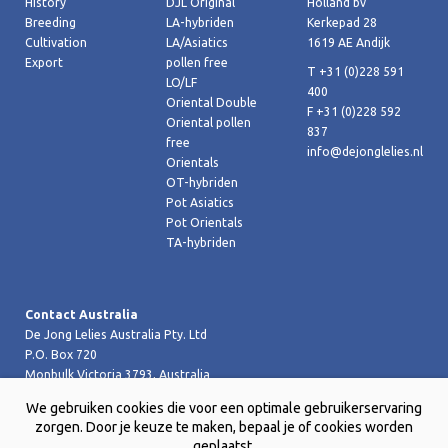
History
DJL Original
Holland bv
Breeding
LA-hybriden
Kerkepad 28
Cultivation
LA/Asiatics
1619 AE Andijk
Export
pollen free
T +31 (0)228 591
LO/LF
400
Oriental Double
F +31 (0)228 592
Oriental pollen
837
free
info@dejonglelies.nl
Orientals
OT-hybriden
Pot Asiatics
Pot Orientals
TA-hybriden
Contact Australia
De Jong Lelies Australia Pty. Ltd
P.O. Box 720
Monbulk Victoria 3793, Australia
T +61 (0)359 619 188
We gebruiken cookies die voor een optimale gebruikerservaring
F +61 (0)359 619 199 joost@dejongleliesaustralia.com.au
zorgen. Door je keuze te maken, bepaal je of cookies worden
geplaatst.