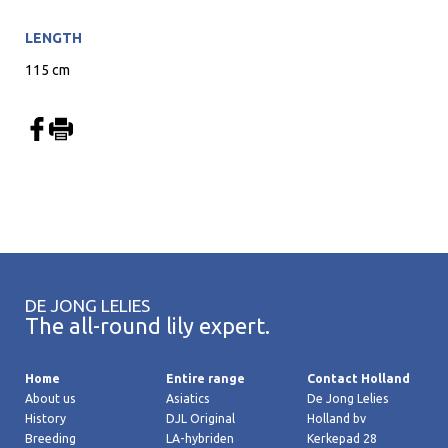
LENGTH
115 cm
DE JONG LELIES
The all-round lily expert.
Home
Entire range
Contact Holland
About us
Asiatics
De Jong Lelies
History
DJL Original
Holland bv
Breeding
LA-hybriden
Kerkepad 28