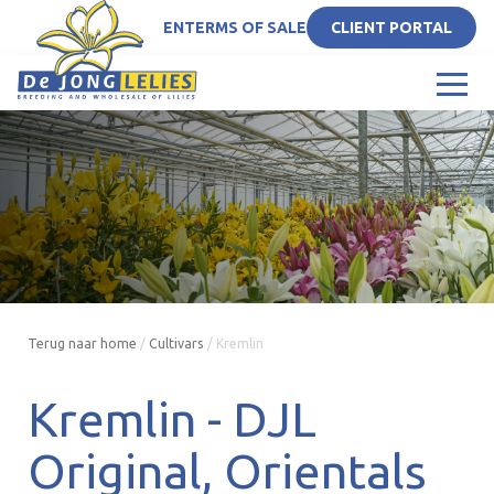
EN
TERMS OF SALE
CLIENT PORTAL
Terug naar home
/
Cultivars
/
Kremlin
Kremlin -
DJL
Original
Orientals