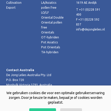
Cultivation
LA/Asiatics
1619 AE Andijk
Export
pollen free
T +31 (0)228 591
LO/LF
400
Oriental Double
F +31 (0)228 592
Oriental pollen
837
free
info@dejonglelies.nl
Orientals
OT-hybriden
Pot Asiatics
Pot Orientals
TA-hybriden
Contact Australia
De Jong Lelies Australia Pty. Ltd
P.O. Box 720
Monbulk Victoria 3793, Australia
T +61 (0)359 619 188
We gebruiken cookies die voor een optimale gebruikerservaring
F +61 (0)359 619 199 joost@dejongleliesaustralia.com.au
zorgen. Door je keuze te maken, bepaal je of cookies worden
geplaatst.