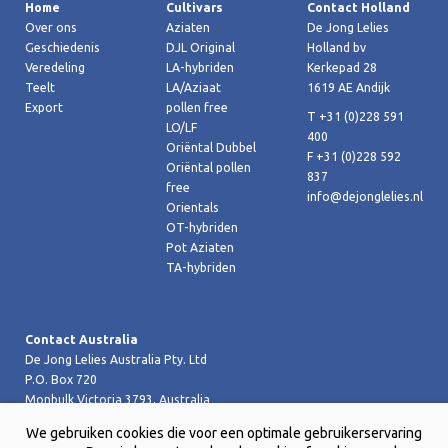
Home
Cultivars
Contact Holland
Over ons
Aziaten
De Jong Lelies
Geschiedenis
DJL Original
Holland bv
Veredeling
LA-hybriden
Kerkepad 28
Teelt
LA/Aziaat
1619 AE Andijk
Export
pollen free
T +31 (0)228 591
LO/LF
400
Oriëntal Dubbel
F +31 (0)228 592
Oriëntal pollen
837
free
info@dejonglelies.nl
Orientals
OT-hybriden
Pot Aziaten
TA-hybriden
Contact Australia
De Jong Lelies Australia Pty. Ltd
P.O. Box 720
Monbulk Victoria 3793, Australia
T +61 (0)359 619 188
We gebruiken cookies die voor een optimale gebruikerservaring