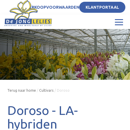
NL
VERKOOPVOORWAARDEN
KLANTPORTAAL
Terug naar home
/
Cultivars
/
Doroso
Doroso -
LA-
hybriden