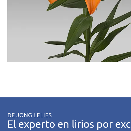
DE JONG LELIES
El experto en lirios por exc