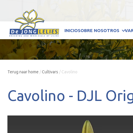
INICIO
SOBRE NOSOTROS
VA
Terug naar home
/
Cultivars
/
Cavolino
Cavolino -
DJL Orig