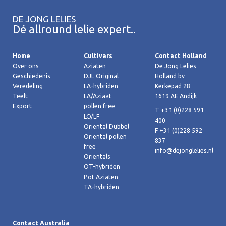
DE JONG LELIES
Dé allround lelie expert..
Home
Cultivars
Contact Holland
Over ons
Aziaten
De Jong Lelies
Geschiedenis
DJL Original
Holland bv
Veredeling
LA-hybriden
Kerkepad 28
Teelt
LA/Aziaat
1619 AE Andijk
Export
pollen free
T +31 (0)228 591
LO/LF
400
Oriëntal Dubbel
F +31 (0)228 592
Oriëntal pollen
837
free
info@dejonglelies.nl
Orientals
OT-hybriden
Pot Aziaten
TA-hybriden
Contact Australia